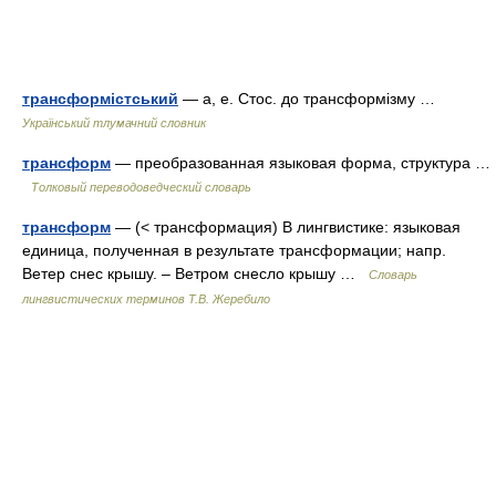
трансформістський
— а, е. Стос. до трансформізму …
Український тлумачний словник
трансформ
— преобразованная языковая форма, структура …
Толковый переводоведческий словарь
трансформ
— (< трансформация) В лингвистике: языковая
единица, полученная в результате трансформации; напр.
Ветер снес крышу. – Ветром снесло крышу …
Словарь
лингвистических терминов Т.В. Жеребило