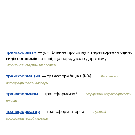
трансформізм
— у, ч. Вчення про зміну й перетворення одних
видів організмів на інші, що передувало дарвінізму …
Український тлумачний словник
трансформация
— трансформ/аци/я [й/а] …
Морфемно-
орфографический словарь
трансформизм
— трансформ/изм/ …
Морфемно-орфографический
словарь
трансформатор
— трансформ атор, а …
Русский
орфографический словарь